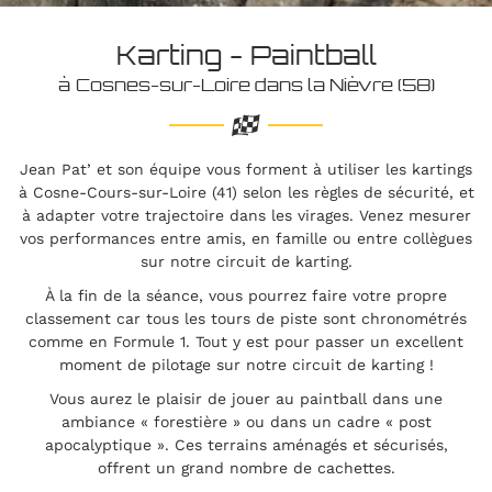
Karting - Paintball
à Cosnes-sur-Loire dans la Nièvre (58)
En cochant cette case, vous consentez à recevoir nos propositions
commerciales à l'adresse email indiqué ci-dessus. Vous pouvez vous
désinscrire à tout moment en utilisant
le formulaire de désinscription
.
Jean Pat’ et son équipe vous forment à utiliser les kartings
INSCRIPTION
à Cosne-Cours-sur-Loire (41) selon les règles de sécurité, et
à adapter votre trajectoire dans les virages. Venez mesurer
vos performances entre amis, en famille ou entre collègues
sur notre circuit de karting.
À la fin de la séance, vous pourrez faire votre propre
classement car tous les tours de piste sont chronométrés
comme en Formule 1. Tout y est pour passer un excellent
moment de pilotage sur notre circuit de karting !
Vous aurez le plaisir de jouer au paintball dans une
ambiance « forestière » ou dans un cadre « post
apocalyptique ». Ces terrains aménagés et sécurisés,
offrent un grand nombre de cachettes.