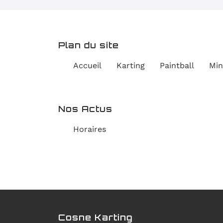
Recopier le code ci-contre

Rafraîchir le captcha

Plan du site
En cochant cette case, vous consentez à recevoir nos propositions
commerciales à l'adresse email indiqué ci-dessus. Vous pouvez vous 
Accueil
Karting
Paintball
Min
à tout moment en utilisant
le formulaire de désinscription
.
INSCRIPTION
Nos Actus
Horaires
Cosne Karting