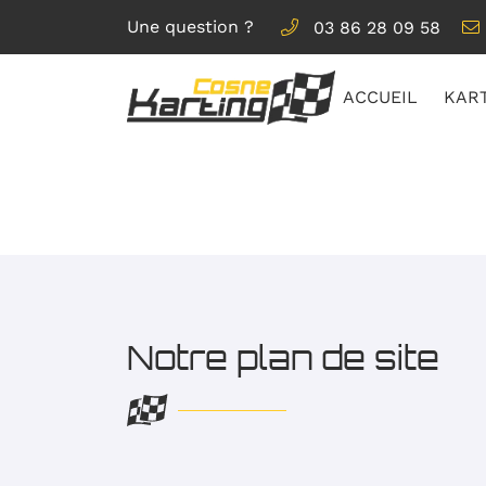
Une question ?
03 86 28 09 58
Rte de l'aérodrome
58201 Cosne-Cours-sur-Loire
ACCUEIL
KAR
03 86 28 09 58
Notre plan de site
Adresse email de réception
