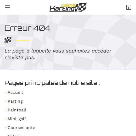


Rte de l'aérodrome
58201 Cosne-Cours-sur-Loire
Erreur 404
03 86 28 09 58
La page à laquelle vous souhaitez accéder
n'existe pas.
Pages principales de notre site :
Accueil
Adresse email de réception

Karting
Paintball
Recopier le code ci-contre

Mini-golf
Rafraîchir le captcha

Courses auto
Une questi
ACCUEIL