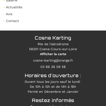
Galerie
Actualités
KARTING
03 86 28 09 
Avis
PAINTBALL
Contact
En cochant cette case, vous consentez à recevoir nos propositions
commerciales à l'adresse email indiqué ci-dessus. Vous pouvez vous
désinscrire à tout moment en utilisant
le formulaire de désinscription
.
MINI-GOLF
Cosne Karting
INSCRIPTION
OURSES AUTO
Rte de l'aérodrome
Restez info
58201 Cosne-Cours-sur-Loire
Afficher la carte
GALERIE
INSCRIPTION NEWS
03 86 28 09 58
ACTUALITÉS
Horaires d'ouverture :
AVIS
Rejoignez-n
Ouvert tous les jours sauf le lundi
De 10h à 12h et de 14h à 18h
CONTACT
Fermé en Décembre et Janvier
Restez informés